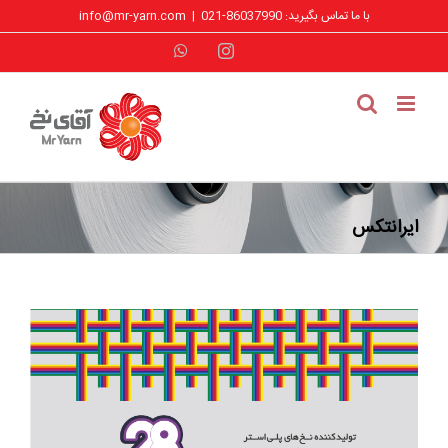
فتن
با ما تماس بگیرید: 86037990-021
|
info@mr-yarn.com
ه
حتوا
WhatsApp
Instagram
ایرانتکس