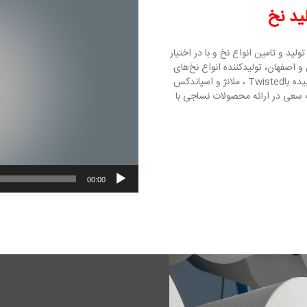
ویدیو
ید و تامین انواع نخ و با در اختیار
 اصفهان، تولیدکننده انواع نخ‌های
پلی استر فیلامنتی ومیکروفیلامنتیDTY ، POY، فیلامنت تابیده یاTwisted ، ملانژ و اسپاندکس
 است. این مجموعه سعی در ارائه محصولات نساجی با
00:00
kk
حصولات
kk