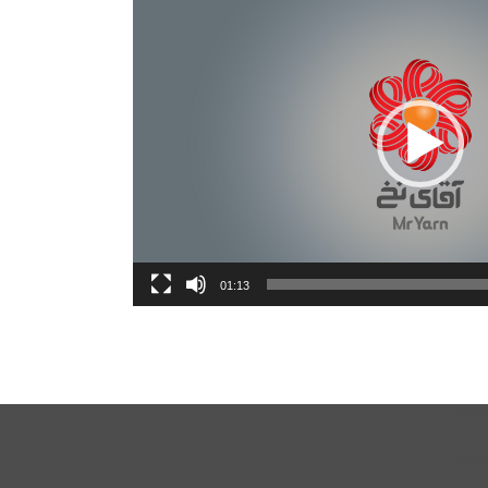
01:13
kkkk
kkkk