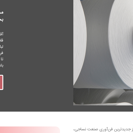
مح
بخ
آقا
قا
لب
فر
تا
باش
 از جدیدترین فن‌آوری صنعت نساجی،