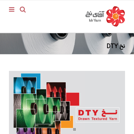
فتن
ه
حتوا
نخ DTY