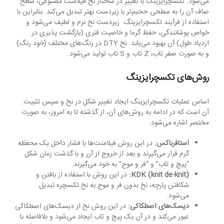
می‌شود. تکسچرایزینگ با تغییر در ساختار نخ فیلامنت مصنوعی، سطح
صاف آن را به سطحی حجیم‌تر با زیردست بهتر تبدیل می‌کند. بنابراین با
استفاده از فرآیند تکسچرایزینگ زیردست نخ نرم و لطیف می‌شود و
خواص پوشانندگی، حفظ گرما و خاصیت فنری (بازگشت پذیری در
ازدیاد طول) آن بهبود می‌یابد. نخ DTY در رنگ‌های مختلف (خود رنگ)
و به صورت صفر تاب، Z تاب و S تاب تولید می‌شود.
روش‌های تکسچرایزینگ
اساس عملیات تکسچرایزینگ ایجاد تغییر شکل در نخ و سپس تثبیت
آن است که در ادامه به روش‌های آن، از گذشته تا به امروز، به صورت
مختصر اشاره می‌شود:
استافرباکس:
در این روش فیلامنت‌ها با فشار داخل یک محفظه
گرم قرار می‌گیرند و بعد از خروج از آن و با گذشت زمان شکل
“پیچ و تاب” و “فر و موج” به خود می‌گیرند.
):
knit de-knit
(
KDK
در این روش با استفاده از بافتن و
شکافتن پارچه، نخ بدون فر و موج به نخ تکسچره تبدیل
می‌شود.
دیسک‌های اصطکاکی:
در این روش نخ از دیسک‌های اصطکاکی
عبور می‌کند و در آن یک پیچ و تاب ایجاد می‌شود و بلافاصله با