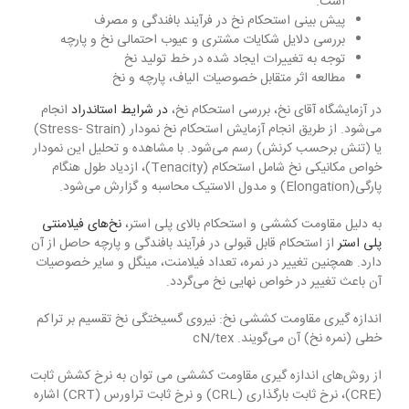
است.
پیش بینی استحکام نخ در فرآیند بافندگی و مصرف
بررسی دلایل شکایات مشتری و عیوب احتمالی نخ و پارچه
توجه به تغییرات ایجاد شده در خط تولید نخ
مطالعه اثر متقابل خصوصیات الیاف، پارچه و نخ
در آزمایشگاه آقای نخ، بررسی استحکام نخ،
در شرایط استاندراد
انجام
می‌شود. از طریق انجام آزمایش استحکام نخ نمودار (Stress- Strain)
یا (تنش برحسب کرنش) رسم می‌شود. با مشاهده و تحلیل این نمودار
خواص مکانیکی نخ شامل استحکام (Tenacity)، ازدیاد طول هنگام
پارگی(Elongation) و مدول الاستیک محاسبه و گزارش می‌شود.
به دلیل مقاومت کششی و استحکام بالای پلی استر،
نخ‌های فیلامنتی
پلی استر
از استحکام قابل قبولی در فرآیند بافندگی و پارچه حاصل از آن
دارد. همچنین تغییر در نمره، تعداد فیلامنت، مینگل و سایر خصوصیات
آن باعث تغییر در خواص نهایی نخ می‌گردد.
اندازه گیری مقاومت کششی نخ: نیروی گسیختگی نخ تقسیم بر تراکم
خطی (نمره نخ) آن می‌گویند. cN/tex
از روش‌های اندازه گیری مقاومت کششی می توان به نرخ کشش ثابت
(CRE)، نرخ ثابت بارگذاری (CRL) و نرخ ثابت تراورس (CRT) اشاره