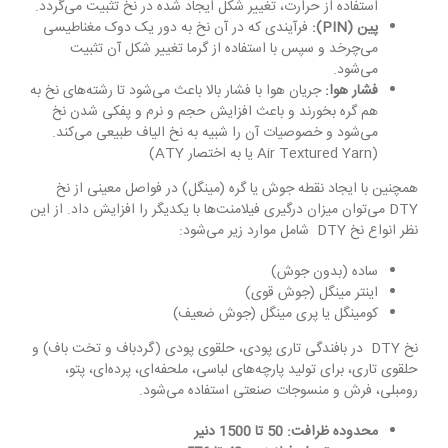
استفاده از حرارت، تغییر شکل ایجاد شده در نخ تثبیت می‌گردد.
پین (
PIN
):
فرآیندی که در آن نخ به دور یک دوک مغناطیسی
می‌چرخد و سپس با استفاده از گرما تغییر شکل آن تثبیت
می‌شود.
فشار هوا:
جریان هوا با فشار بالا باعث می‌شود تا رشته‌های نخ به
هم گره بخورند و باعث افزایش حجم و نرم و پفکی شدن نخ
می‌شود و خصوصیات آن را شبیه به نخ الیاف طبیعی می‌کند.
(Air Textured Yarn یا به اختصار ATY)
همچنین با ایجاد نقطه جوش یا گره (مینگل) در فواصل معینی از نخ
DTY می‌توان میزان درگیری فیلامنت‌ها با یکدیگر را افزایش داد. از این
نظر انواع نخ DTY شامل موارد زیر می‌شود:
ساده (بدون جوش)
اینتر مینگل (جوش قوی)
کومینگل یا پری مینگل (جوش ضعیف)
نخ DTY در بافندگی تاری پودی، حلقوی پودی (گردباف و تخت باف) و
حلقوی تاری، برای تولید پارچه‌های لباسی، ملحفه‌ای، پرده‌ای، پتو،
رومبلی، فرش و منسوجات صنعتی استفاده می‌شود.
محدوده ظرافت
: 50 تا 1500 دنیر