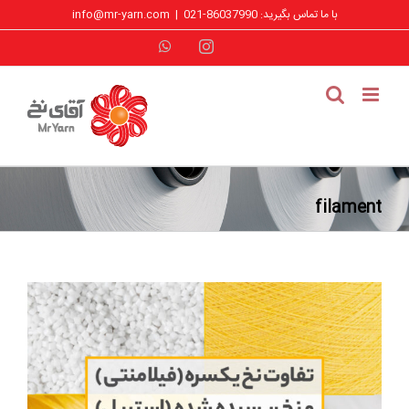
فتن
با ما تماس بگیرید: 86037990-021
|
info@mr-yarn.com
ه
حتوا
WhatsApp
Instagram
filament