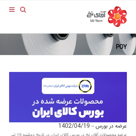
فتن
ه
حتوا
POY
عرضه در بورس – 1402/04/19
عرضه محصولات آقای نخ در بورس کالای ایران در تاریخ دوشنبه 19 تیر