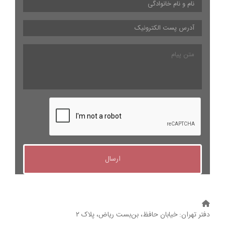
و
نام
آدرس
خانوادگی
*
پست
الکترونیک
*
متن
پیام
دفتر تهران: خیابان حافظ، بن‌بست ریاض، پلاک ۲