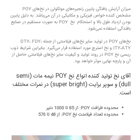
میزان آرایش یافتگی پایین زنجیره‌های مولکولی در نخ‌های POY
مشخص کننده خواص فیزیکی و مکانیکی در آن می‌یاشد. به دلیل پایین
بودن ازدیاد طول بالا و استحکام نخ POY به صورت مستقیم در صنایع
بافندگی استفاده نمی‌شود.
نخ‌های POY در تولید سایر نخ‌های فیلامنتی از جمله DTY، FDY،
ITY،ATY و نخ استرچ مورد استفاده قرار می‌گیرد. بنابراین شرایط ذوب
ریسی نخ POY در روند تولید و کیفیت سایر نخ‌های فیلامنتی حاصل از
آن و پارچه نهایی موثر خواهد بود.
آقای نخ تولید کننده انواع نخ POY نیمه مات (semi
dull) و سوپر برایت (super bright) در نمرات مختلف
است.
محدوده ظرافت POY:
از 85 تا 1000 دنیر
محدوده تعداد فیلامنت نخ
POY
: از 48 تا 576