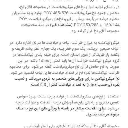
در راستای تولید انواع نخ‌های میکروفیلامنت در مجموعه آقای نخ،
محصول جدید نخ میکروفیلامنت 485/576 POY تولید و به مشتریان
محترم عرضه می‌گردد. پیش از این، نخ‌های میکرو فیلامنت POY
160/144 و POY 250/288 (
مشاهده خبر
) در سبد محصولات
مجموعه آقای نخ قرار گرفته بود.
میکروفیلامنت به میزان ظرافت الیاف و فیلامنت‌ها در نخ اشاره دارد. در
الیاف طبیعی ابریشم، یک سوم قطر پنبه، یک چهارم قطر پشم ظریف و
یکصد بار ظریف‌تر از موی انسان است. برای طبقه بندی فیلامنت‌ها در
گروه میکرو فیلامنت ظرافت آن‌ها باید کمتر از 1dtex باشد. در این
صورت به نخ حاصل از آن نخ میکروفیلامنت گفته می‌شود. برای محاسبه
ظرافت فیلامنت‌ها نمره نخ بر تعداد فیلامنت‌ها یا الیاف تقسیم می‌شود.
نخ میکروفیلامن دارای ویژگی‌های منحصر به فردی می‌باشد و نسبت
نمره (برحسب dtex) به تعداد فیلامنت کمتر از 0.3 است.
استفاده از نخ‌های میکروفیلامنت در تولید پارچه باعث بهبود خواص
تنفس پذیری و راحتی پارچه، آویزش پارچه، لطافت و ظرافت پارچه
می‌شود.
برای اطلاعات بیشتر در رابطه با ویژگی‌های این نخ به مقاله
مربوط مراجعه نمایید.
مجموعه آقای نخ تولیدکننده انواع نخ‌های پلی استر فیلامنتی و