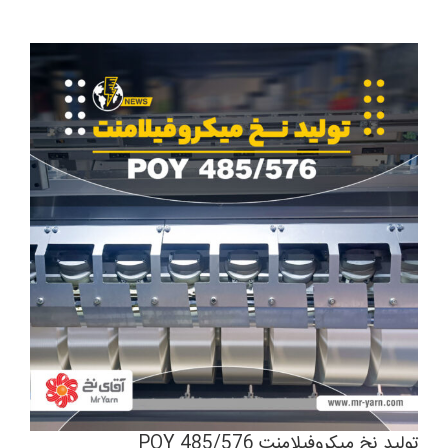
تولید نخ میکروفیلامنت 485/576 POY