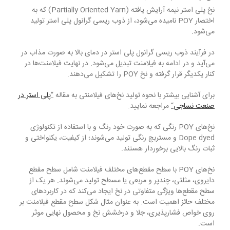
نخ پلی استر نیمه آرایش یافته (Partially Oriented Yarn) که به
اختصار POY نامیده می‌شود، از ذوب ریسی گرانول پلی استر تولید
می‌شود.
در فرآیند ذوب ریسی گرانول پلی استر در دمای بالا به صورت مذاب در
می‌آید و در ادامه به فیلامنت تبدیل می‌شود. در نهایت فیلامنت‌ها در
کنار یکدیگر قرار گرفته و نخ POY را تشکیل می‌دهند.
برای آشنایی بیشتر با نحوه تولید نخ‌های فیلامنتی به مقاله
“
پلی استر در
صنعت نساجی
“
مراجعه نمایید.
نخ‌های POY رنگی که به صورت خود رنگ و با استفاده از تکنولوژی
Dope dyed و مستربچ رنگی تولید می‌شوند؛ از کیفیت، یکنواختی و
ثبات رنگ بالایی برخوردار هستند.
نخ‌های POY با سطح مقطع‌های مختلف فیلامنت شامل سطح مقطع
دایروی، مثلثی، چندپر و مربعی یا مسطح تولید می‌شوند. هر یک از
سطح مقطع‌ها ویژگی متفاوتی در نخ ایجاد می‌کند که در کاربردهای
مختلف حائز اهمیت است. به عنوان مثال شکل سطح مقطع فیلامنت بر
روی خواص فشارپذیری، جلا و درخشش نخ و محصول نهایی موثر
است.