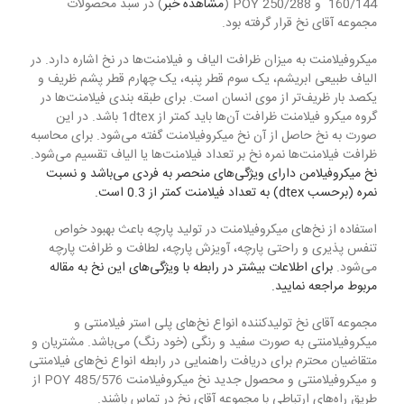
160/144 و POY 250/288 (
مشاهده خبر
) در سبد محصولات
مجموعه آقای نخ قرار گرفته بود.
میکروفیلامنت به میزان ظرافت الیاف و فیلامنت‌ها در نخ اشاره دارد. در
الیاف طبیعی ابریشم، یک سوم قطر پنبه، یک چهارم قطر پشم ظریف و
یکصد بار ظریف‌تر از موی انسان است. برای طبقه بندی فیلامنت‌ها در
گروه میکرو فیلامنت ظرافت آن‌ها باید کمتر از 1dtex باشد. در این
صورت به نخ حاصل از آن نخ میکروفیلامنت گفته می‌شود. برای محاسبه
ظرافت فیلامنت‌ها نمره نخ بر تعداد فیلامنت‌ها یا الیاف تقسیم می‌شود.
نخ میکروفیلامن دارای ویژگی‌های منحصر به فردی می‌باشد و نسبت
نمره (برحسب dtex) به تعداد فیلامنت کمتر از 0.3 است.
استفاده از نخ‌های میکروفیلامنت در تولید پارچه باعث بهبود خواص
تنفس پذیری و راحتی پارچه، آویزش پارچه، لطافت و ظرافت پارچه
می‌شود.
برای اطلاعات بیشتر در رابطه با ویژگی‌های این نخ به مقاله
مربوط مراجعه نمایید.
مجموعه آقای نخ تولیدکننده انواع نخ‌های پلی استر فیلامنتی و
میکروفیلامنتی به صورت سفید و رنگی (خود رنگ) می‌باشد. مشتریان و
متقاضیان محترم برای دریافت راهنمایی در رابطه انواع نخ‌های فیلامنتی
و میکروفیلامنتی و محصول جدید نخ میکروفیلامنت 485/576 POY از
طریق راه‌های ارتباطی با مجموعه آقای نخ در تماس باشند.