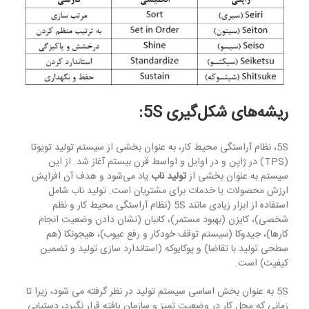
ریشه‌های شکل‌گیری
5S
:
5S، نظام آراستگی محیط کار، به عنوان بخشی از سیستم تولید تویوتا
(TPS) در ژاپن و در اوایل و اواسط قرن بیستم آغاز شد. از این
سیستم به عنوان بخشی از
تولید ناب
یاد می‌شود و هدف آن افزایش
ارزش محصولات یا خدمات برای مشتریان است. تولید ناب شامل
استفاده از ابزار زیادی مانند 5S (نظام آراستگی محیط کار و نظم
شخصی)، کایزن (بهبود مستمر)، کانبان (نشان دادن وضعیت انجام
کارها)، جیدوکا (سیستم توقف خودکار و رفع عیوب)، هیجونکا (هم
سطحی تولید با تقاضا) و پوکایوکه (استاندارد سازی تولید و تضمین
کیفیت) است.
5S به عنوان بخش اساسی سیستم تولید در نظر گرفته می شود، زیرا تا
زمانی که محل کار در وضعیت تمیز و سازمان یافته قرار نگیرد، دستیابی