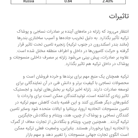
تاثیرات
انتظار می‌رود که زلزله در ماه‌های آینده بر صادرات نساجی و پوشاک
ترکیه تأثیر بگذارد. به دلیل تخریب جاده‌ها و آسیب ساختاری بندرها
(مانند بندر اسکندرون در جنوب ترکیه) زنجیره تامین تحت تاثیر قرار
گرفته و حرکت کامیون‌ها در داخل و اطراف منطقه مختل شده است.
علاوه بر صادرات، پیش بینی می‌شود زلزله بر مصرف داخلی منسوجات و
پوشاک در داخل ترکیه هم تاثیر بگذارد.
ترکیه همچنان یک منبع مهم برای برندها و خرده فروشان است و
محصولات نساجی با کیفیت برتر و دانش فنی در آن نمایندگانی برای
توسعه صادرات دارند. زلزله اخیر ترکیه بر بخش‌های تولید و لجستیک
تاثیر زیادی گذاشته است، تولیدکنندگان ممکن است برای واردات با
کشورهای دیگر همکاری کنند و این قضیه باعث کاهش سهم ترکیه در
تامین منسوجات اتحادیه اروپا، بریتانیا و ایالات متحده شود وسایر تامین
کنندگان نساجی و پوشاک از چین، هند، ویتنام و بنگلادش جایگزین
ترکیه گردند.. همچنین چین، ویتنام و بنگلادش از تجارت معاف از گمرک
با اتحادیه اروپا برخوردار هستند. بنابراین، وضعیت فعلی ترکیه ممکن
است الگوی تجارت جهانی منسوجات را تغییر دهد و سهم بازار