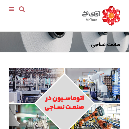
فتن
ه
حتوا
صنعت نساجی