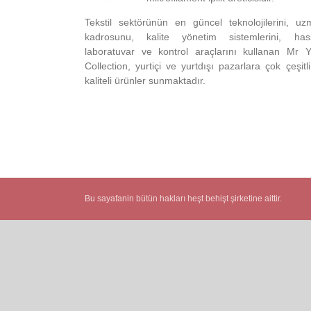
Tekstil sektörünün en güncel teknolojilerini, u
kadrosunu, kalite yönetim sistemlerini, has
laboratuvar ve kontrol araçlarını kullanan Mr Y
Collection, yurtiçi ve yurtdışı pazarlara çok çeşitl
kaliteli ürünler sunmaktadır.
Bu sayafanin bütün hakları heşt behişt şirketine aittir.