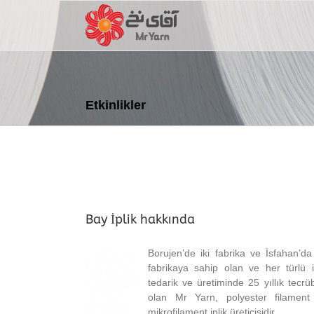
Skip
to
content
Etkinlikler
Bay İplik hakkında
Borujen’de iki fabrika ve İsfahan’da
fabrikaya sahip olan ve her türlü i
tedarik ve üretiminde 25 yıllık tecrü
olan Mr Yarn, polyester filament
mikrofilament iplik üreticisidir.