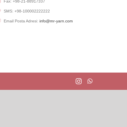
Fax: +98-21-88917337
SMS: +98-100002222222
Email Posta Adresi:
info@mr-yarn.com
Instagram
WhatsApp