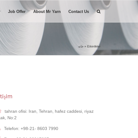
y
Job Offer
About Mr Yarn
Contact Us
خانه
»
Etkinlikler
etişim
tahran ofisi: Iran, Tehran, hafez caddesi, riyaz
ak, No:2
Telefon: +98-21- 8603 7990