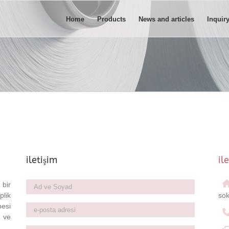
Home
Products
News and articles
Inquir
iletişim
il
Ad
 bir
ve
plik
sok
Soyad
*
besi
e-
posta
 ve
adresi
*