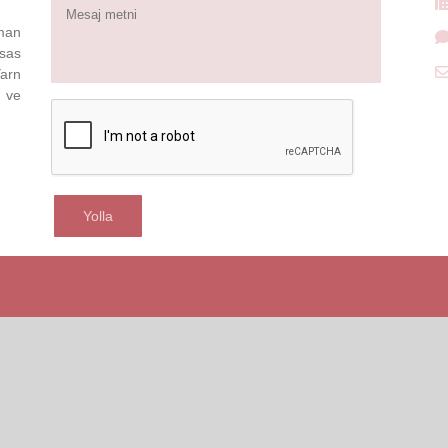
Mesaj
metni
zman
sas
arn
i ve