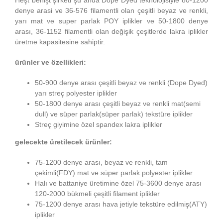
Heşt behişt şirketi şu anda Dope Dyed teknolojisiyle 80-1200
denye arasi ve 36-576 filamentli olan çeşitli beyaz ve renkli,
yarı mat ve super parlak POY iplikler ve 50-1800 denye
arası, 36-1152 filamentli olan değişik çeşitlerde lakra iplikler
üretme kapasitesine sahiptir.
ürünler ve özellikleri:
50-900 denye arası çeşitli beyaz ve renkli (Dope Dyed)
yarı streç polyester iplikler
50-1800 denye arası çeşitli beyaz ve renkli mat(semi
dull) ve süper parlak(süper parlak) tekstüre iplikler
Streç giyimine özel spandex lakra iplikler
gelecekte üretilecek ürünler:
75-1200 denye arası, beyaz ve renkli, tam
çekimli(FDY) mat ve süper parlak polyester iplikler
Halı ve battaniye üretimine özel 75-3600 denye arası
120-2000 bükmeli çeşitli filament iplikler
75-1200 denye arası hava jetiyle tekstüre edilmiş(ATY)
iplikler