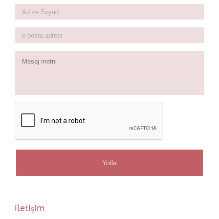
Ad
ve
Soyad
*
e-
posta
adresi
*
Mesaj
metni
iletişim