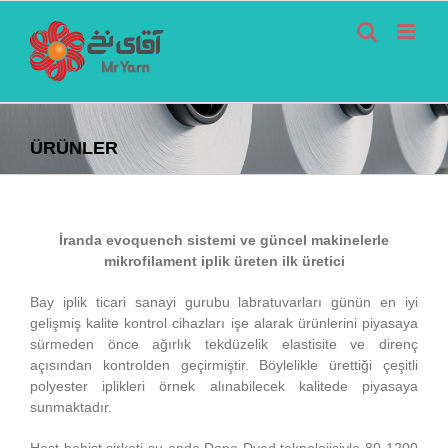
Skip
to
content
ÜRÜNLER
İranda evoquench sistemi ve güncel makinelerle
mikrofilament iplik üreten ilk üretici
Bay iplik ticari sanayi gurubu labratuvarları günün en iyi
gelişmiş kalite kontrol cihazları işe alarak ürünlerini piyasaya
sürmeden önce ağırlık tekdüzelik elastisite ve direnç
açısından kontrolden geçirmiştir. Böylelikle ürettiği çeşitli
polyester iplikleri örnek alınabilecek kalitede piyasaya
sunmaktadır.